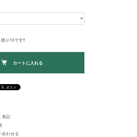
残り10です‼️
カートに入れる
く表記
細
い合わせる