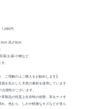
,280円
0cm 高さ8cm
m
/目薬/お薬/小物など
ます。
き、ご理解の上ご購入をお勧めします】
質感を生かした天然の素材を使用しています
点1点個性がございます。
や革製品の性質上生存時の状態、革をナメす
擦れ、色むら、しわや軽微なキズなどが見ら