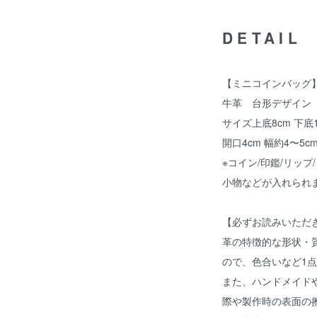
DETAIL
【ミニコインバッグ】1
牛革 台形デザイン
サイズ上底8cm 下底1
開口4cm 幅約4〜5c
※コイン/印鑑/リップ
小物などが入れられ
【必ずお読みいただ
革の特徴的な形状・
ので、色合いなど1
また、ハンドメイド
際や製作時の表面の