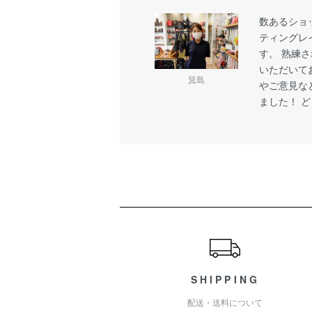
数あるショ
ティングレ
す。 熟練
いただいてお
箕島
やご意見な
ました！ 
ショッピングガイド
SHIPPING
配送・送料について