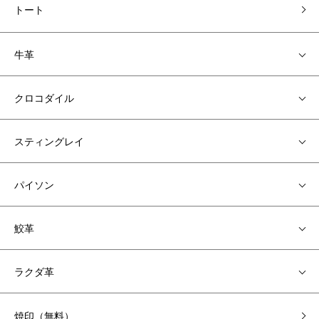
トート
牛革
クロコダイル
スティングレイ
パイソン
鮫革
ラクダ革
焼印（無料）