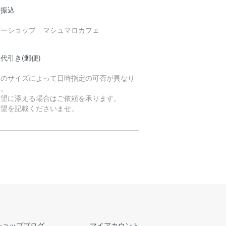
行振込
ザーショップ マシュマロカフェ
代引き(郵便)
品のサイズによって日時指定の可否が異なり
す。
希望に添える場合はご依頼を承ります。
希望を記載くださいませ。
ショップブログ
マイアカウント