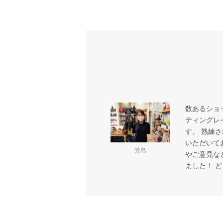
数あるショ
ティングレ
す。 熟練
いただいてお
箕島
やご意見な
ました！ 